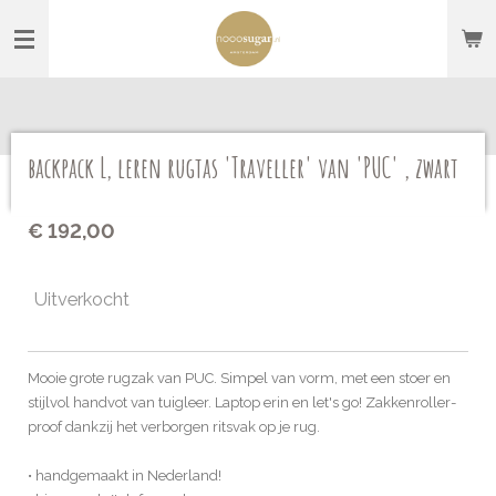
Ga
direct
naar
de
hoofdinhoud
backpack L, leren rugtas 'Traveller' van 'PUC' , zwart
€ 192,00
Uitverkocht
Mooie grote rugzak van PUC. Simpel van vorm, met een stoer en
stijlvol handvot van tuigleer. Laptop erin en let's go! Zakkenroller-
proof dankzij het verborgen ritsvak op je rug.
• handgemaakt in Nederland!