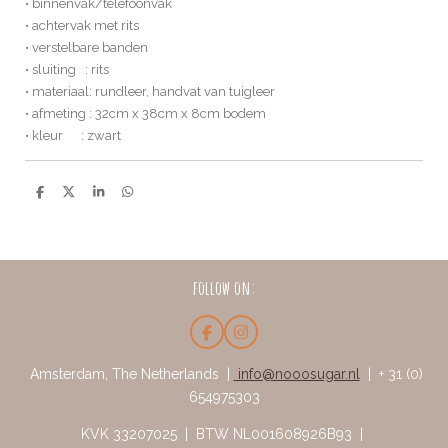
• binnenvak/telefoonvak
• achtervak met rits
• verstelbare banden
• sluiting : rits
• materiaal: rundleer, handvat van tuigleer
• afmeting : 32cm x 38cm x 8cm bodem
• kleur : zwart
D
D
S
D
e
e
h
e
l
e
a
l
e
l
r
e
n
e
n
follow on:
F
I
a
n
c
s
Amsterdam, The Netherlands |
info@nooosugar.nl
| + 31 (0)
e
t
654975303
b
a
o
g
o
r
KVK 33207025 | BTW NL001608926B93 |
k
a