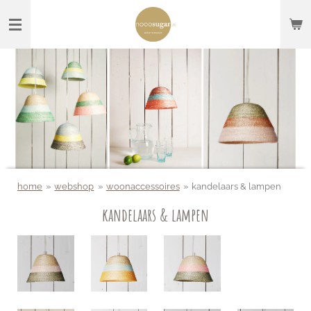
Ga
direct
naar
de
hoofdinhoud
home
»
webshop
»
woonaccessoires
»
kandelaars & lampen
kandelaars & lampen