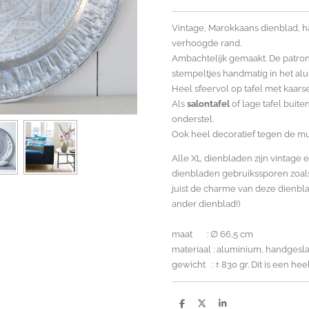
Vintage, Marokkaans dienblad, h
verhoogde rand.
Ambachtelijk gemaakt. De patrone
stempeltjes handmatig in het al
Heel sfeervol op tafel met kaars
Als
salontafel
of lage tafel buit
onderstel.
Ook heel decoratief tegen de mu
Alle XL dienbladen zijn vintage 
dienbladen gebruikssporen zoals
juist de charme van deze dienbla
ander dienblad!)
maat : ∅ 66,5 cm
materiaal : aluminium, handgesl
gewicht : ± 830 gr. Dit is een hee
D
D
S