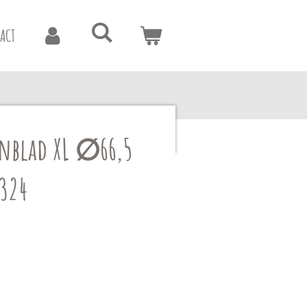
ACT
nblad XL ∅66,5
B324