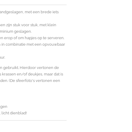
andgeslagen, met een brede iets
n zijn stuk voor stuk, met klein
uminium geslagen.
en erop of om hapjes op te serveren.
en in combinatie met een opvouwbaar
ur.
en gebruikt. Hierdoor vertonen de
 krassen en/of deukjes, maar dat is
den. (De sfeerfoto's vertonen een
agen
l licht dienblad!