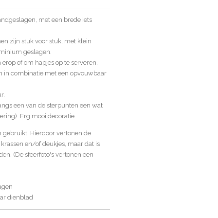
andgeslagen, met een brede iets
n zijn stuk voor stuk, met klein
uminium geslagen.
n erop of om hapjes op te serveren.
ten in combinatie met een opvouwbaar
r.
 langs een van de sterpunten een wat
ering). Erg mooi decoratie.
n gebruikt. Hierdoor vertonen de
krassen en/of deukjes, maar dat is
en. (De sfeerfoto's vertonen een
lagen
aar dienblad