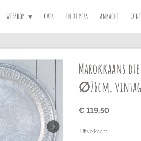
WEBSHOP
OVER
IN DE PERS
AMBACHT
CONT
Marokkaans die
∅76cm, vintag
€ 119,50
Uitverkocht