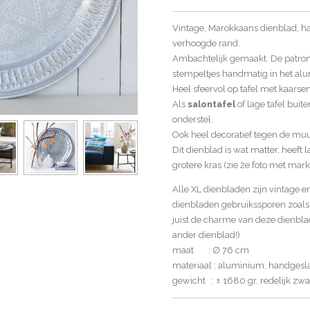
Vintage, Marokkaans dienblad, h
verhoogde rand.
Ambachtelijk gemaakt. De patrone
stempeltjes handmatig in het al
Heel sfeervol op tafel met kaarse
Als
salontafel
of lage tafel bui
onderstel.
Ook heel decoratief tegen de muu
Dit dienblad is wat matter, heeft
grotere kras (zie 2e foto met mark
Alle XL dienbladen zijn vintage e
dienbladen gebruikssporen zoals 
juist de charme van deze dienblad
ander dienblad!)
maat : ∅ 76 cm
materiaal : aluminium, handges
gewicht : ± 1680 gr. redelijk zw