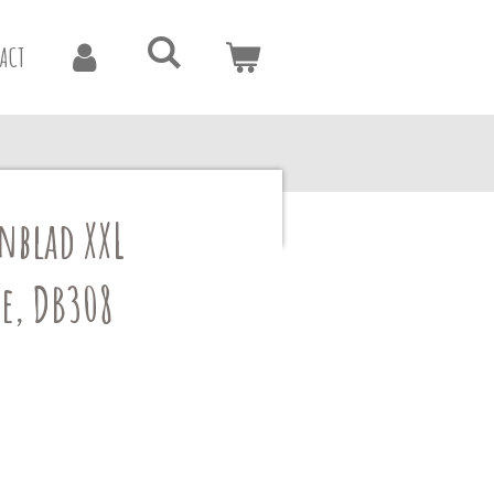
ACT
nblad XXL
e, DB308