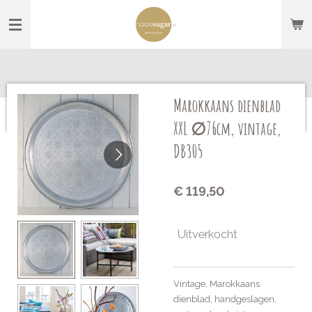
Ga
direct
naar
de
hoofdinhoud
Marokkaans dienblad
XXL ∅76cm, vintage,
DB305
€ 119,50
Uitverkocht
Vintage, Marokkaans
dienblad, handgeslagen,