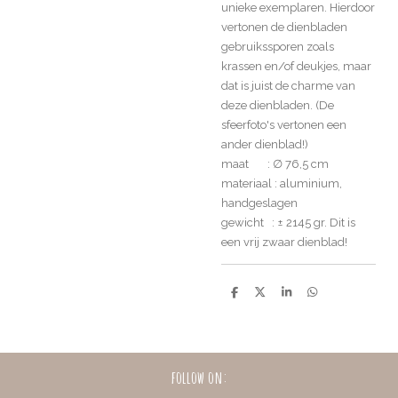
unieke exemplaren. Hierdoor
vertonen de dienbladen
gebruikssporen zoals
krassen en/of deukjes, maar
dat is juist de charme van
deze dienbladen. (De
sfeerfoto's vertonen een
ander dienblad!)
maat : ∅ 76,5 cm
materiaal : aluminium,
handgeslagen
gewicht : ± 2145 gr. Dit is
een vrij zwaar dienblad!
D
D
S
D
e
e
h
e
l
e
a
l
e
l
r
e
n
e
n
follow on: