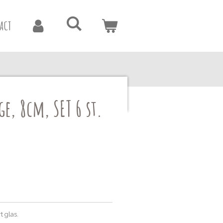
ACT
e, 8cm, SET 6 st.
t glas.