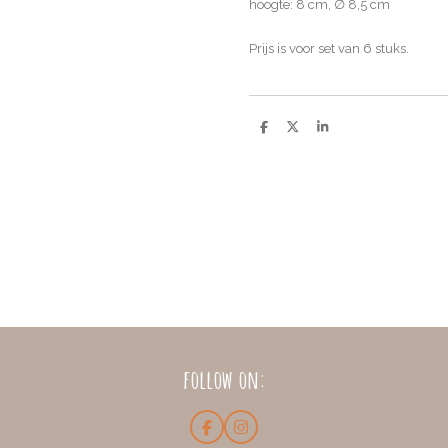
hoogte: 8 cm, ∅ 8,5 cm
Prijs is voor set van 6 stuks.
D
D
S
e
e
h
l
e
a
e
l
r
n
e
follow on:
F
I
a
n