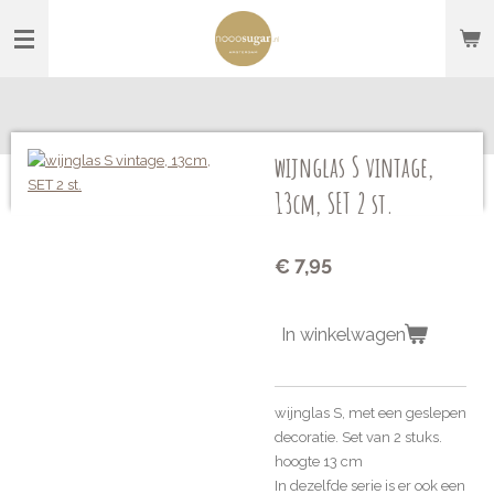
Ga
direct
naar
de
hoofdinhoud
wijnglas S vintage,
13cm, SET 2 st.
€ 7,95
In winkelwagen
wijnglas S, met een geslepen
decoratie. Set van 2 stuks.
hoogte 13 cm
In dezelfde serie is er ook een