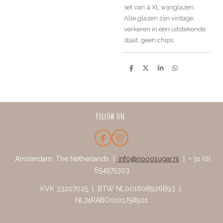
set van 4 XL wijnglazen.
Alle glazen zijn vintage,
verkeren in een uitstekende
staat, geen chips.
D
D
S
D
e
e
h
e
l
e
a
l
e
l
r
e
n
e
n
follow on:
F
I
a
n
c
s
Amsterdam, The Netherlands |
info@nooosugar.nl
| + 31 (0)
e
t
654975303
b
a
o
g
o
r
KVK 33207025 | BTW NL001608926B93 |
k
a
NL74RABO0101758901
m