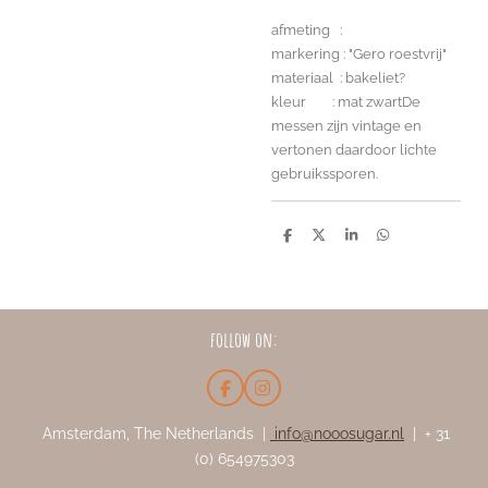
afmeting :
markering : "Gero roestvrij"
materiaal : bakeliet?
kleur : mat zwartDe
messen zijn vintage en
vertonen daardoor lichte
gebruikssporen.
D
D
S
D
e
e
h
e
l
e
a
l
e
l
r
e
n
e
n
follow on:
F
I
a
n
c
s
Amsterdam, The Netherlands |
info@nooosugar.nl
| + 31
e
t
(0) 654975303
b
a
o
g