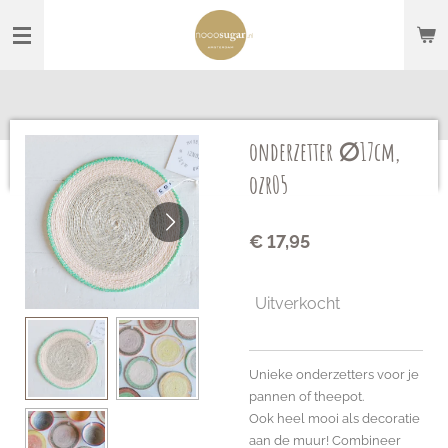
Ga
direct
naar
de
hoofdinhoud
onderzetter ∅17cm,
ozr05
€ 17,95
Uitverkocht
Unieke onderzetters voor je
pannen of theepot.
Ook heel mooi als decoratie
aan de muur! Combineer