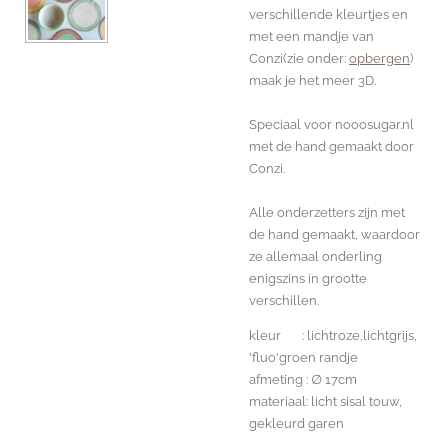
verschillende kleurtjes en
met een mandje van
Conzi(zie onder:
opbergen
)
maak je het meer 3D.
Speciaal voor nooosugar.nl
met de hand gemaakt door
Conzi.
Alle onderzetters zijn met
de hand gemaakt, waardoor
ze allemaal onderling
enigszins in grootte
verschillen.
kleur : lichtroze,lichtgrijs,
'fluo'groen randje
afmeting : ∅ 17cm
materiaal: licht sisal touw,
gekleurd garen