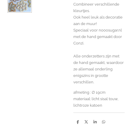
Combineer verschillende
kleurtjes.
Ook heel leuk als decoratie
aan de muur!
Speciaal voor nooosugar.nl
met de hand gemaakt door
Conzi.
Alle onderzetters zijn met
de hand gemaakt, waardoor
ze allemaal onderling
enigszins in grootte
verschillen.
afmeting : ∅ 19cm
materiaal: licht sisal touw,
lichtroze katoen
D
D
S
D
e
e
h
e
l
e
a
l