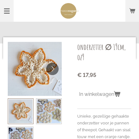
Ga
direct
naar
de
hoofdinhoud
onderzetter ∅ 19cm,
oz9
€ 17,95
In winkelwagen
Unieke, gezellige gehaakte
onderzetter voor je pannen
of theepot. Gehaakt van sisal
touw met een oranje randje.