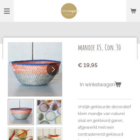
Ga
direct
naar
de
hoofdinhoud
mandje XS, Con.30
€ 19,95
In winkelwagen
Vrolijk gekleurde decoratief
klein mandje van naturel
sisal en gekleurd garen,
afgewerkt met een
contrasterend gekleurd