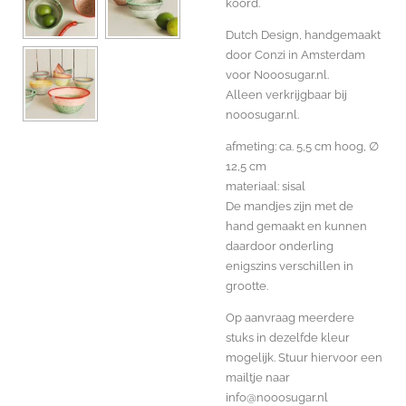
koord.
Dutch Design, handgemaakt
door Conzi in Amsterdam
voor Nooosugar.nl.
Alleen verkrijgbaar bij
nooosugar.nl.
afmeting: ca. 5,5 cm hoog, ∅
12,5 cm
materiaal: sisal
De mandjes zijn met de
hand gemaakt en kunnen
daardoor onderling
enigszins verschillen in
grootte.
Op aanvraag meerdere
stuks in dezelfde kleur
mogelijk. Stuur hiervoor een
mailtje naar
info@nooosugar.nl