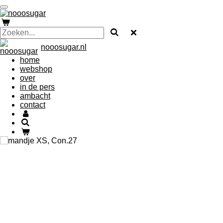
Ga
direct
naar
de
hoofdinhoud
nooosugar.nl
home
webshop
over
in de pers
ambacht
contact