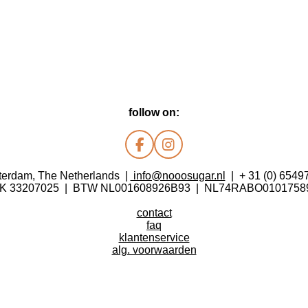
follow on:
F
I
a
n
erdam, The Netherlands |
info@nooosugar.nl
| + 31 (0) 6549
c
s
K 33207025 | BTW NL001608926B93 | NL74RABO0101758
e
t
b
a
contact
o
g
faq
o
r
klantenservice
k
a
alg. voorwaarden
m