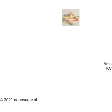
Amst
KV
© 2021 nooosugar.nl