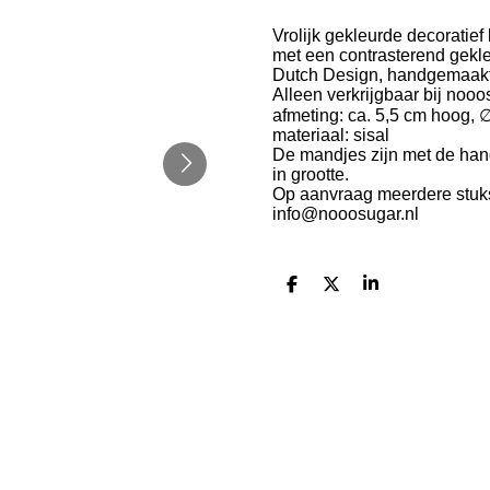
Vrolijk gekleurde decoratief
met een contrasterend gekle
Dutch Design, handgemaakt
Alleen verkrijgbaar bij nooo
afmeting: ca. 5,5 cm hoog, 
materiaal: sisal
De mandjes zijn met de han
in grootte.
Op aanvraag meerdere stuks 
info@nooosugar.nl
D
D
S
e
e
h
l
e
a
e
l
r
n
e