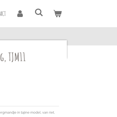
ACT
g, TJM11
gmandje in tajine model, van riet,