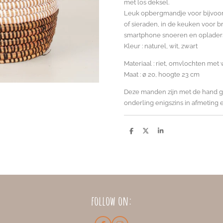
met los deksel.
Leuk opbergmandje voor bijvoor
of sieraden, in de keuken voor br
smartphone snoeren en oplader
Kleur : naturel, wit, zwart
Materiaal : riet, omvlochten met
Maat : ø 20, hoogte 23 cm
Deze manden zijn met de hand 
onderling enigszins in afmeting e
D
D
S
e
e
h
l
e
a
e
l
r
n
e
follow on: