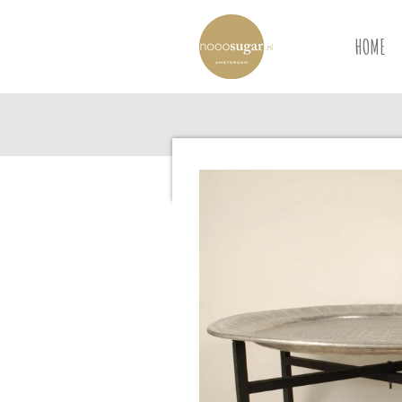
Ga
direct
HOME
naar
de
hoofdinhoud