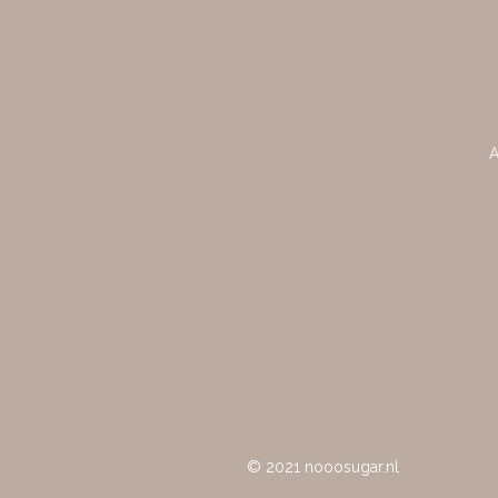
A
© 2021 nooosugar.nl