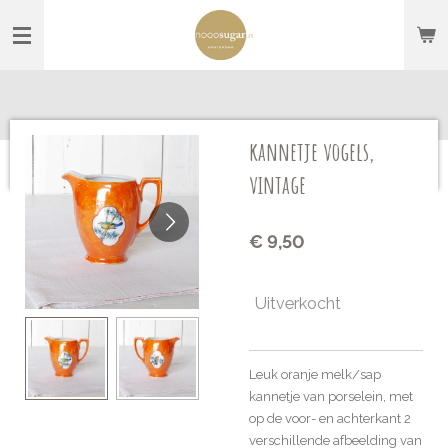
Ga
direct
naar
de
hoofdinhoud
kannetje vogels,
vintage
€ 9,50
Uitverkocht
Leuk oranje melk/sap
kannetje van porselein, met
op de voor- en achterkant 2
verschillende afbeelding van