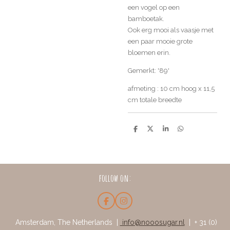
een vogel op een
bamboetak.
Ook erg mooi als vaasje met
een paar mooie grote
bloemen erin.
Gemerkt: '89'
afmeting : 10 cm hoog x 11,5
cm totale breedte
D
D
S
D
e
e
h
e
l
e
a
l
e
l
r
e
n
e
n
follow on:
F
I
a
n
c
s
Amsterdam, The Netherlands |
info@nooosugar.nl
| + 31 (0)
e
t