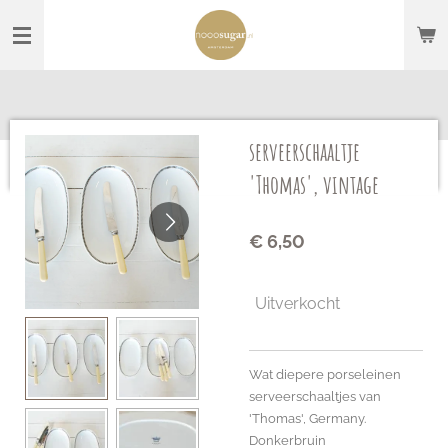
Ga
direct
naar
de
hoofdinhoud
serveerschaaltje
'Thomas', vintage
€ 6,50
Uitverkocht
Wat diepere porseleinen
serveerschaaltjes van
'Thomas', Germany.
Donkerbruin