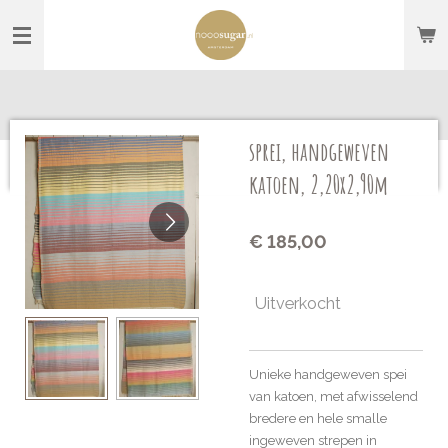
Ga
direct
naar
de
hoofdinhoud
sprei, handgeweven
katoen, 2,20x2,90m
€ 185,00
Uitverkocht
Unieke handgeweven spei
van katoen, met afwisselend
bredere en hele smalle
ingeweven strepen in