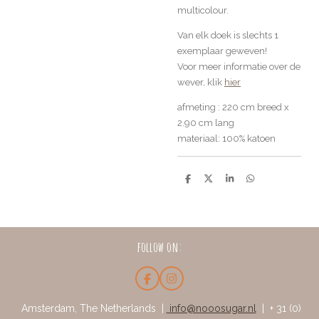
multicolour.
Van elk doek is slechts 1
exemplaar geweven!
Voor meer informatie over de
wever, klik
hier
afmeting : 220 cm breed x
2.90 cm lang
materiaal: 100% katoen
D
D
S
D
e
e
h
e
l
e
a
l
e
l
r
e
n
e
n
follow on:
F
I
a
n
c
s
Amsterdam, The Netherlands |
info@nooosugar.nl
| + 31 (0)
e
t