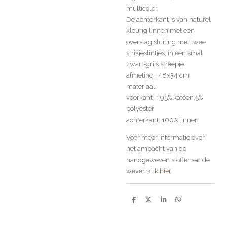
multicolor.
De achterkant is van naturel
kleurig linnen met een
overslag sluiting met twee
strikjeslintjes, in een smal
zwart-grijs streepje.
afmeting : 48x34 cm
materiaal:
voorkant : 95% katoen,5%
polyester
achterkant: 100% linnen
Voor meer informatie over
het ambacht van de
handgeweven stoffen en de
wever, klik
hier
D
D
S
D
e
e
h
e
l
e
a
l
e
l
r
e