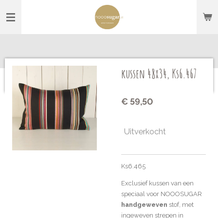
Ga
direct
naar
de
hoofdinhoud
kussen 48x34, Ks6.467
€ 59,50
Uitverkocht
Ks6.465
Exclusief kussen van een
speciaal voor NOOOSUGAR
handgeweven
stof, met
ingeweven strepen in