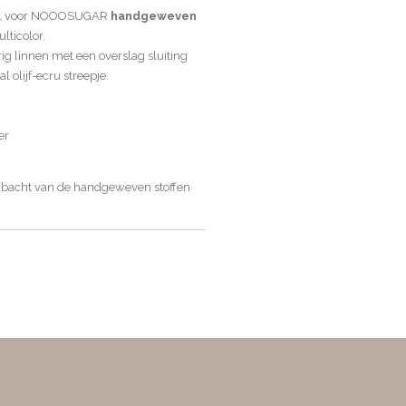
iaal voor NOOOSUGAR
handgeweven
lticolor.
rig linnen met een overslag sluiting
l olijf-ecru streepje.
er
mbacht van de handgeweven stoffen