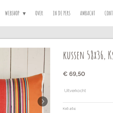
WEBSHOP
OVER
IN DE PERS
AMBACHT
CONT
kussen 58x36, K
€ 69,50
Uitverkocht
Ks6.464