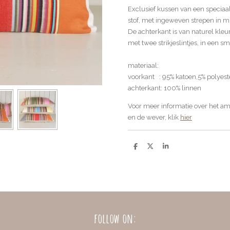
Exclusief kussen van een spec
stof, met ingeweven strepen in mu
De achterkant is van naturel kleu
met twee strikjeslintjes, in een sma
materiaal:
voorkant : 95% katoen,5% polyest
achterkant: 100% linnen
Voor meer informatie over het a
en de wever, klik
hier
D
D
S
e
e
h
l
e
a
e
l
r
n
e
follow on: