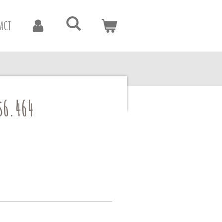
ACT
s6.464